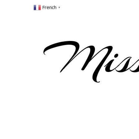
French
▼
Miss