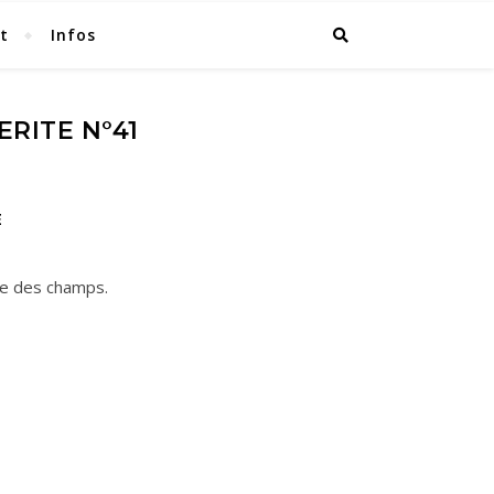
t
Infos
RITE N°41
E
le des champs.