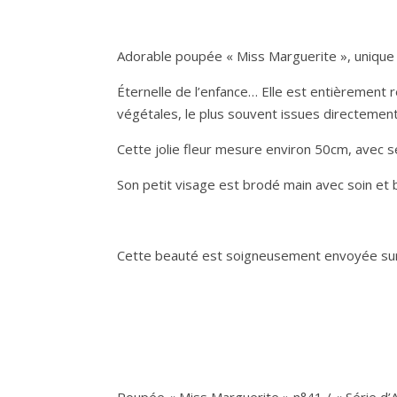
Adorable poupée « Miss Marguerite », unique
Éternelle de l’enfance… Elle est entièrement r
végétales, le plus souvent issues directement 
Cette jolie fleur mesure environ 50cm, avec 
Son petit visage est brodé main avec soin et 
Cette beauté est soigneusement envoyée sur son
Poupée « Miss Marguerite » n°41 / « Série d