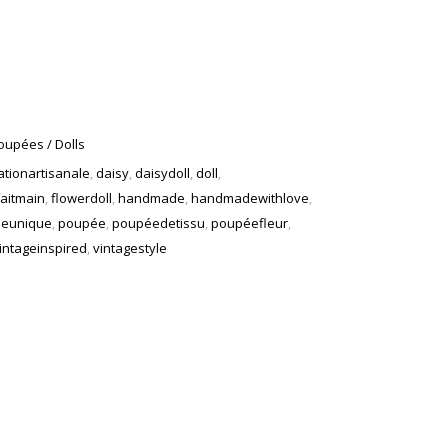
oupées / Dolls
ationartisanale
,
daisy
,
daisydoll
,
doll
,
faitmain
,
flowerdoll
,
handmade
,
handmadewithlove
,
eunique
,
poupée
,
poupéedetissu
,
poupéefleur
,
intageinspired
,
vintagestyle