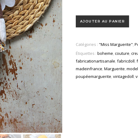
AJOUTER AU PANIER
Catégories :
"Miss Marguerite"
,
P
Étiquettes :
boheme
,
couture
,
cre
fabricationartisanale
,
fabricdoll
,
madeinfrance
,
Marguerite
,
model
poupéemarguerite
,
vintagedoll
,
v