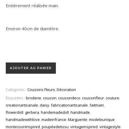
Entièrement réalisée main.
Environ 40cm de diamètre.
AJOUTER AU PANIER
Catégories :
Coussins Fleurs
,
Décoration
Étiquettes :
broderie
,
coussin
,
coussindeco
,
coussinfleur
,
couture
,
creationartisanale
,
daisy
,
fabricationartisanale
,
faitmain
,
flowerdoll
,
gerbera
,
handemadedoll
,
handmade
,
handmadewithlove
,
madeinfrance
,
Marguerite
,
modeleunique
,
montessoriinspired
,
poupéedetissu
,
vintageinspired
,
vintagestyle