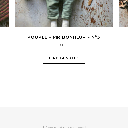
POUPÉE « MR BONHEUR » N°3
98,00
€
LIRE LA SUITE
Thème Bard par
WP Royal
.