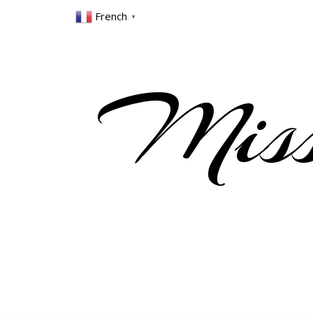
French
▼
Miss